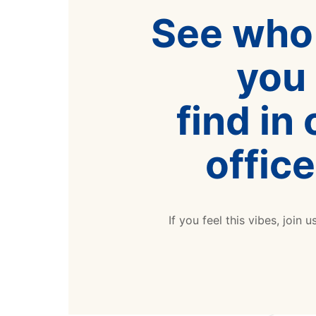
See who
you
find in 
offic
If you feel this vibes, join u