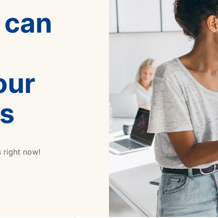
 can
our
es
s right now!