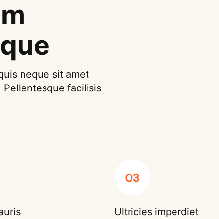
um
ique
quis neque sit amet
 Pellentesque facilisis
auris
Ultricies imperdiet