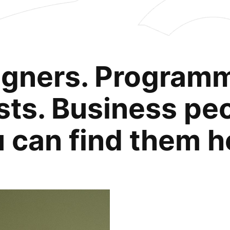
igners. Programm
sts. Business pe
 can find them h