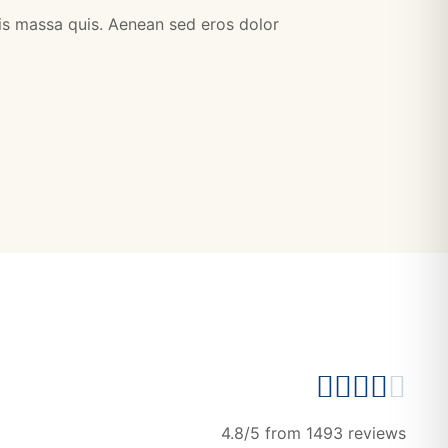
sis massa quis. Aenean sed eros dolor





4.8/5 from
1493
reviews