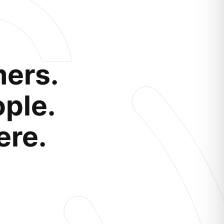
ers.
ople.
ere.