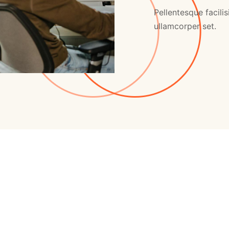
Pellentesque facili
ullamcorper set.